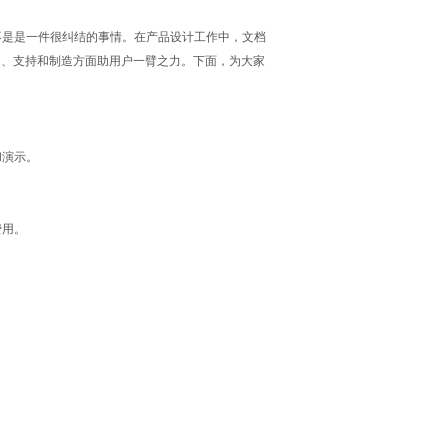
不是是一件很纠结的事情。在产品设计工作中，文档
、培训、支持和制造方面助用户一臂之力。下面，为大家
和演示。
费用。