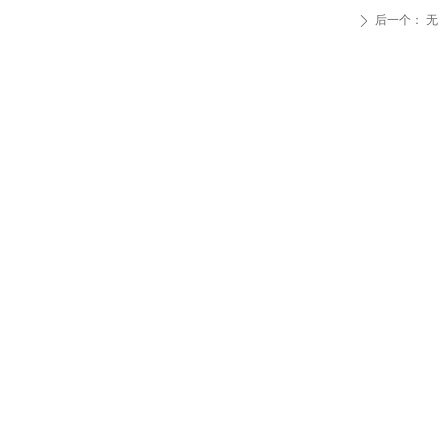
后一个：
无
ꄲ