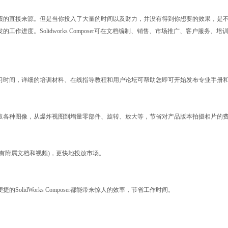
绩的直接来源。但是当你投入了大量的时间以及财力，并没有得到你想要的效果，是
作进度。Solidworks Composer可在文档编制、销售、市场推广、客户服务
有限的缩短学习时间，详细的培训材料、在线指导教程和用户论坛可帮助您即可开始发布专业手册
，能很快的抓取各种图像，从爆炸视图到增量零部件、旋转、放大等，节省对产品版本拍摄相片的
有附属文档和视频)，更快地投放市场。
olidWorks Composer都能带来惊人的效率，节省工作时间。