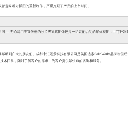
改都意味着对插图的重新制作，严重拖延了产品的上市时间。
插图 — 无论是用于宣传册的照片级逼真图像还是一组装配说明的爆炸视图，并可控制
势，希望能够帮助到广大的朋友们。成都中汇远景科技有限公司是美国达索SolidWorks品牌增
的技术团队，随时了解客户的需求，为客户提供最快速的咨询和服务。