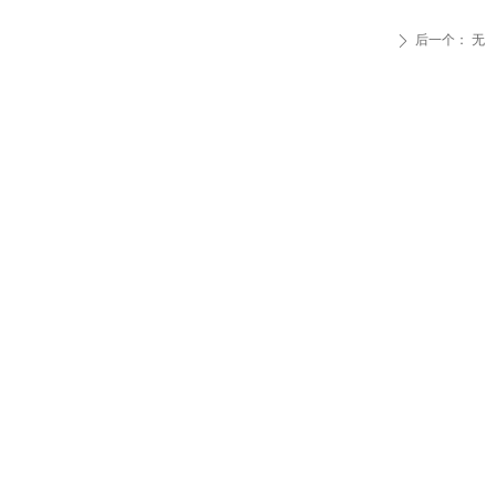
后一个：
无
ꄲ